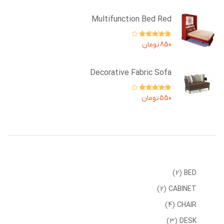
Multifunction Bed Red
امتیاز
4.00
850
تومان
از 5
Decorative Fabric Sofa
امتیاز
4.00
550
تومان
از 5
2
BED
2
CABINET
4
CHAIR
3
DESK