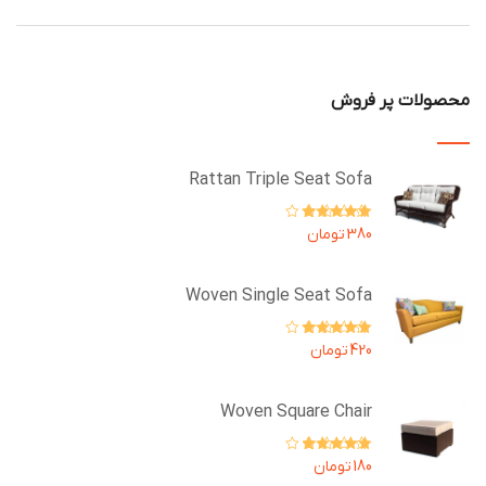
محصولات پر فروش
Rattan Triple Seat Sofa
امتیاز
5.00
از
380
تومان
5
Woven Single Seat Sofa
امتیاز
4.67
از
420
تومان
5
Woven Square Chair
امتیاز
4.00
180
تومان
از 5