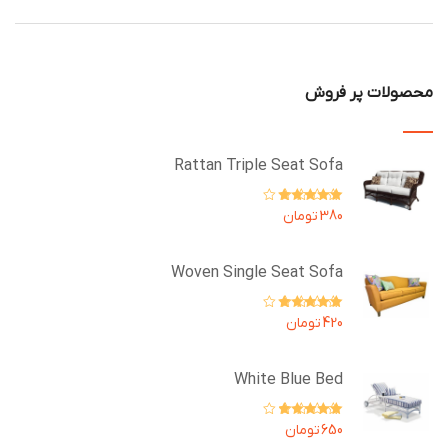
محصولات پر فروش
Rattan Triple Seat Sofa
امتیاز
5.00
از
380
تومان
5
Woven Single Seat Sofa
امتیاز
4.67
از
420
تومان
5
White Blue Bed
امتیاز
4.00
650
تومان
از 5