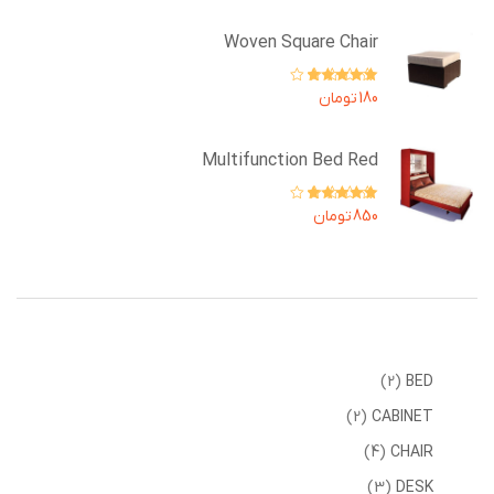
Woven Square Chair
امتیاز
4.00
180
تومان
از 5
Multifunction Bed Red
امتیاز
4.00
850
تومان
از 5
2
BED
2
CABINET
4
CHAIR
3
DESK